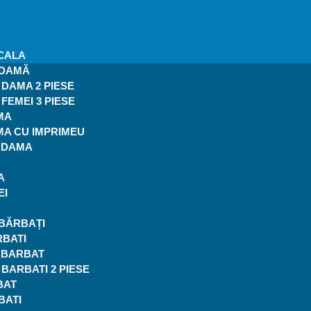
CALA
 DAMĂ
DAMA 2 PIESE
FEMEI 3 PIESE
MA
MA CU IMPRIMEU
I DAMA
A
EI
BĂRBAȚI
RBATI
I BARBAT
BARBATI 2 PIESE
BAT
BATI