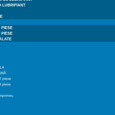
 LUBRIFIANT
RE
 PIESE
 PIESE
HALATE
LA
AMĂ
2 piese
3 piese
imprimeu