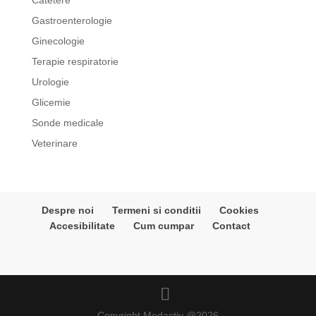
Catetere
Gastroenterologie
Ginecologie
Terapie respiratorie
Urologie
Glicemie
Sonde medicale
Veterinare
Despre noi
Termeni si conditii
Cookies
Accesibilitate
Cum cumpar
Contact
Copyright Medactiv @2026