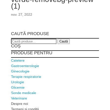
(1)
nov. 27, 2022
CAUTĂ PRODUSE
Caută
Caută
COȘ
după:
PRODUSE PENTRU
Catetere
Gastroenterologie
Ginecologie
Terapie respiratorie
Urologie
Glicemie
Sonde medicale
Veterinare
Despre noi
Termeni si conditii