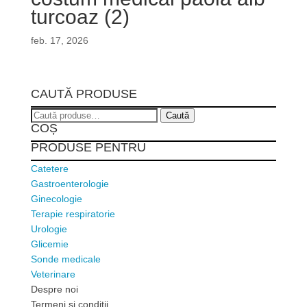
turcoaz (2)
feb. 17, 2026
CAUTĂ PRODUSE
Caută
Caută
COȘ
după:
PRODUSE PENTRU
Catetere
Gastroenterologie
Ginecologie
Terapie respiratorie
Urologie
Glicemie
Sonde medicale
Veterinare
Despre noi
Termeni si conditii