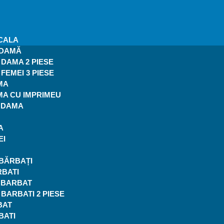
CALA
 DAMĂ
DAMA 2 PIESE
FEMEI 3 PIESE
MA
MA CU IMPRIMEU
I DAMA
A
EI
BĂRBAȚI
RBATI
I BARBAT
BARBATI 2 PIESE
BAT
BATI