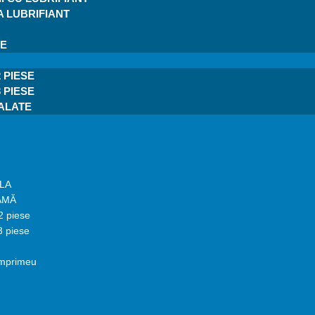
 LUBRIFIANT
RE
 PIESE
 PIESE
HALATE
LA
AMĂ
2 piese
3 piese
imprimeu