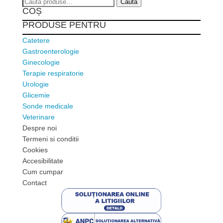
Caută
Caută
COȘ
după:
PRODUSE PENTRU
Catetere
Gastroenterologie
Ginecologie
Terapie respiratorie
Urologie
Glicemie
Sonde medicale
Veterinare
Despre noi
Termeni si conditii
Cookies
Accesibilitate
Cum cumpar
Contact