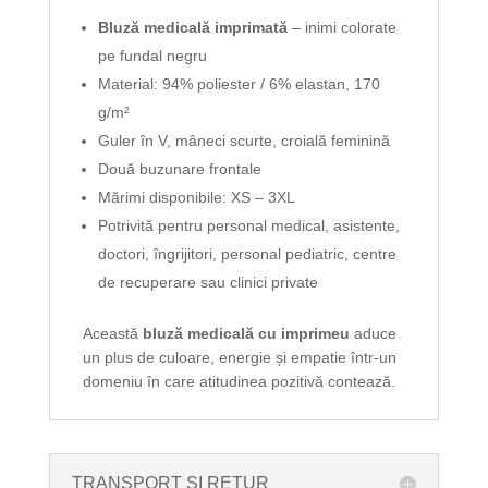
Bluză medicală imprimată
– inimi colorate
pe fundal negru
Material: 94% poliester / 6% elastan, 170
g/m²
Guler în V, mâneci scurte, croială feminină
Două buzunare frontale
Mărimi disponibile: XS – 3XL
Potrivită pentru personal medical, asistente,
doctori, îngrijitori, personal pediatric, centre
de recuperare sau clinici private
Această
bluză medicală cu imprimeu
aduce
un plus de culoare, energie și empatie într-un
domeniu în care atitudinea pozitivă contează.
TRANSPORT SI RETUR