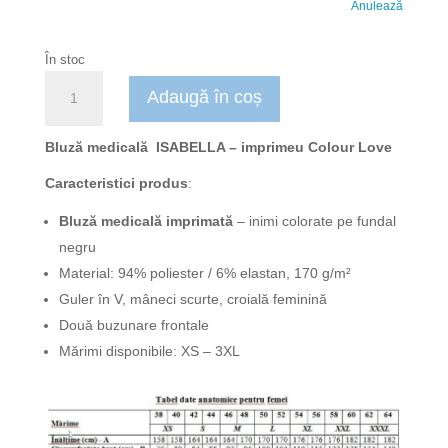
Anulează
În stoc
Cantitate
Adaugă în coș
Bluza
medicala
dama
Bluză medicală ISABELLA – imprimeu Colour Love
Isabella
Caracteristici produs
:
Love
Bluză medicală imprimată
– inimi colorate pe fundal
negru
Material: 94% poliester / 6% elastan, 170 g/m²
Guler în V, mâneci scurte, croială feminină
Două buzunare frontale
Mărimi disponibile: XS – 3XL