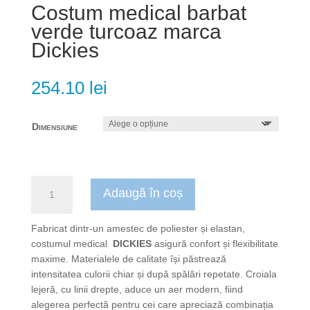
Costum medical barbat
verde turcoaz marca
Dickies
254.10
lei
Dimensiune
Cantitate
Adaugă în coș
Costum
medical
barbat
Fabricat dintr-un amestec de poliester și elastan,
verde
costumul medical
DICKIES
asigură confort și flexibilitate
turcoaz
maxime. Materialele de calitate își păstrează
marca
intensitatea culorii chiar și după spălări repetate. Croiala
Dickies
lejeră, cu linii drepte, aduce un aer modern, fiind
alegerea perfectă pentru cei care apreciază combinația