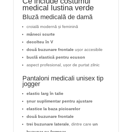
Ce include costumul
medical Iustina verde
Bluză medicală de damă
croială modernă și feminină
mâneci scurte
decolteu în V
două buzunare frontale
ușor accesibile
buclă elastică pentru ecuson
aspect profesional, ușor de purtat zilnic
Pantaloni medicali unisex tip
jogger
elastic larg în talie
șnur suplimentar pentru ajustare
elastice la baza picioarelor
două buzunare frontale
trei buzunare laterale
, dintre care
un
buzunar cu fermoar