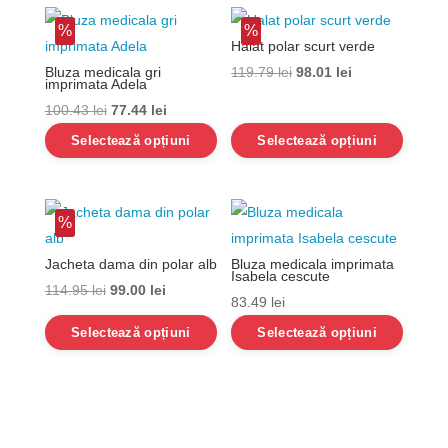
%
%
Halat polar scurt verde
Prețul
Prețul
Bluza medicala gri
119.79
lei
98.01
lei
imprimata Adela
inițial
curent
Prețul
Prețul
100.43
lei
77.44
lei
a
este:
inițial
curent
Selectează opțiuni
Selectează opțiuni
fost:
98.01 lei.
a
este:
119.79 lei.
fost:
77.44 lei.
100.43 lei.
%
Jacheta dama din polar alb
Bluza medicala imprimata
Isabela cescute
Prețul
Prețul
114.95
lei
99.00
lei
83.49
lei
inițial
curent
Selectează opțiuni
Selectează opțiuni
a
este:
fost:
99.00 lei.
114.95 lei.