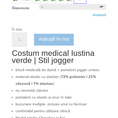
Dimensiune
Anulează
În stoc
Cantitate
Adaugă în coș
Costum
medical
Costum medical Iustina
Iustina
verde | Stil jogger
verde
|
Elastic,
bluză medicală de damă + pantaloni jogger unisex
fără
material elastic cu elastan (
72% poliester / 21%
călcare
vâscoză / 7% elastan
)
nu necesită călcare
pantaloni cu elastic și șnur în talie
buzunare multiple, inclusiv unul cu fermoar
confortabil pentru utilizare zilnică
Model similar Cherokee si Koi