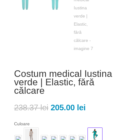
Costum medical Iustina
verde | Elastic, fără
călcare
Prețul
Prețul
238.37
lei
205.00
lei
inițial
curent
a
este:
Culoare
fost:
205.00 lei.
238.37 lei.