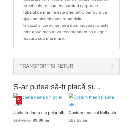
tercot subtire, sunt masuratori corporale.
Tabelul de marimi este orientativ, pentru a va
ajuta sa alegeti masura potrivita.
In cazul in care marimea dumneavoastra este
intre doua masuri va recomandam sa alegeti
masura cea mai mare.
TRANSPORT SI RETUR
S-ar putea să-ți placă și…
%
Jacheta dama din polar alb
Costum medical Bella alb
Prețul
Prețul
114.95
lei
99.00
lei
187.55
lei
inițial
curent