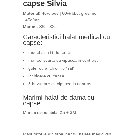
capse Silvia
Material:
40% pes | 60% bbc, grosime
145g/mp
Marimi:
XS ÷ 3XL
Caracteristici halat medical cu
capse:
model slim fit de femei
maneci scurte cu vipusca in contrast
guler cu anchior tip "
sal"
inchidere cu capse
3 buzunare cu vipusca in contrast
Marimi halat de dama cu
capse
Marimi disponibile: XS ÷ 3XL
Masuratorile din tabel pentru halate medici din