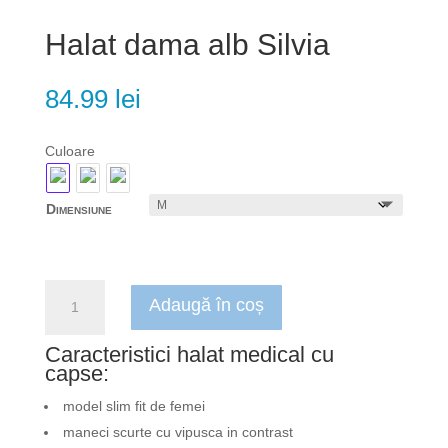
Halat dama alb Silvia
84.99
lei
Culoare
Dimensiune
Cantitate
Adaugă în coș
Halat
dama
Caracteristici halat medical cu
alb
capse:
Silvia
model slim fit de femei
maneci scurte cu vipusca in contrast