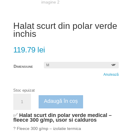
Halat scurt din polar verde
inchis
119.79
lei
Dimensiune
Anulează
Stoc epuizat
Cantitate
Adaugă în coș
Halat
scurt
✅
Halat scurt din polar verde medical –
din
fleece 300 g/mp, usor si calduros
polar
? Fleece 300 g/mp – izolatie termica
verde