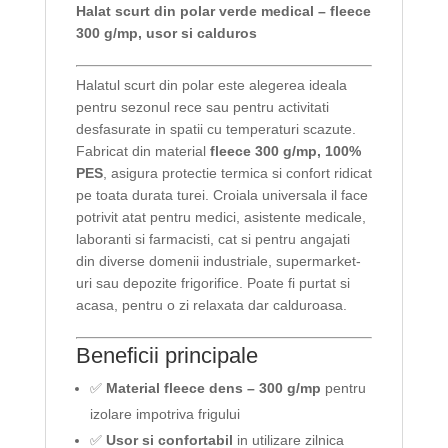
Halat scurt din polar verde medical – fleece
300 g/mp, usor si calduros
Halatul scurt din polar este alegerea ideala
pentru sezonul rece sau pentru activitati
desfasurate in spatii cu temperaturi scazute.
Fabricat din material
fleece 300 g/mp, 100%
PES
, asigura protectie termica si confort ridicat
pe toata durata turei. Croiala universala il face
potrivit atat pentru medici, asistente medicale,
laboranti si farmacisti, cat si pentru angajati
din diverse domenii industriale, supermarket-
uri sau depozite frigorifice. Poate fi purtat si
acasa, pentru o zi relaxata dar calduroasa.
Beneficii principale
✅
Material fleece dens – 300 g/mp
pentru
izolare impotriva frigului
✅
Usor si confortabil
in utilizare zilnica