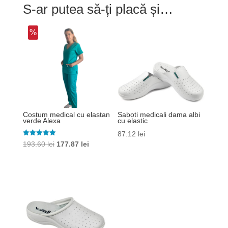
S-ar putea să-ți placă și…
%
Costum medical cu elastan
Saboti medicali dama albi
verde Alexa
cu elastic
87.12
lei
Evaluat la
Prețul
Prețul
193.60
lei
177.87
lei
5.00
din 5
inițial
curent
a
este:
fost:
177.87 lei.
193.60 lei.