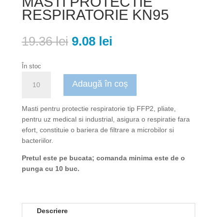
MASTI PROTECTIE
RESPIRATORIE KN95
Prețul
Prețul
19.36
lei
9.08
lei
inițial
curent
a
este:
În stoc
fost:
9.08 lei.
Cantitate
19.36 lei.
Adaugă în coș
MASTI
PROTECTIE
RESPIRATORIE
Masti pentru protectie respiratorie tip FFP2, pliate,
KN95
pentru uz medical si industrial, asigura o respiratie fara
efort, constituie o bariera de filtrare a microbilor si
bacteriilor.
Pretul este pe bucata; comanda minima este de o
punga cu 10 buc.
Descriere