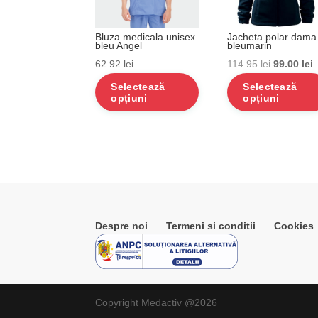
Bluza medicala unisex
Jacheta polar dama
bleu Angel
bleumarin
Prețul
P
62.92
lei
114.95
lei
99.00
lei
inițial
c
Selectează
Selectează
opțiuni
opțiuni
a
e
fost:
9
114.95 lei
Despre noi
Termeni si conditii
Cookies
Copyright Medactiv @2026