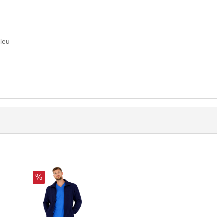
bleu
%