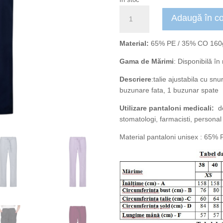
Cantitate
Adaugă în c
Pantaloni
medicali
unisex
Material:
65% PE / 35% CO 160
Alessi
Gama de Mărimi
: Disponibilă în
bleumarin
Descriere
:talie ajustabila cu snu
buzunare fata, 1 buzunar spate
Utilizare pantaloni medicali:
do
stomatologi, farmacisti, personal 
Material pantaloni unisex : 65%