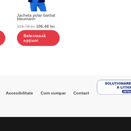
Jacheta polar barbat
bleumarin
rețul
Prețul
Prețul
119.79
lei
106.48
lei
urent
inițial
curent
Selectează
opțiuni
ste:
a
este:
9.00 lei.
fost:
106.48 lei.
.
119.79 lei.
Accesibilitate
Cum cumpar
Contact