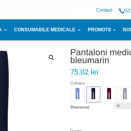
Contact
02
A
CONSUMABILE MEDICALE
PROMOTII
NO
Pantaloni medic
bleumarin
75.02
lei
Culoare
Dimensiune
În stoc