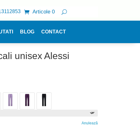
13112853
Articole 0
UTATI
BLOG
CONTACT
ali unisex Alessi
Anulează