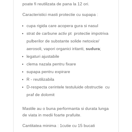
poate fi reutilizata de pana la 12 ori.
Caracteristici masti protectie cu supapa :
cupa rigida care acopera gura si nasul
strat de carbune activ pt protectie impotriva
pulberilor de substante solide netoxice/
aerosoli, vapori organici iritanti,
sudura
;
legaturi ajustabile
clema nazala pentru fixare
supapa pentru expirare
R - reutilizabila
D-respecta cerintele testuluide obstructie cu
praf de dolomit
Mastile au o buna performanta si durata lunga
de viata in medii foarte prafuite.
Cantitatea minima : 1cutie cu 15 bucati