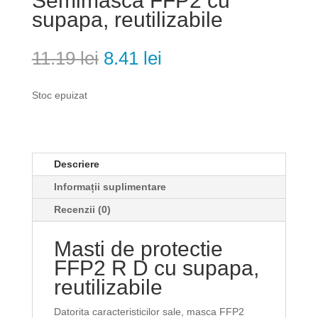
Semimasca FFP2 cu
supapa, reutilizabile
Prețul
Prețul
11.19
lei
8.41
lei
inițial
curent
a
este:
Stoc epuizat
fost:
8.41 lei.
11.19 lei.
Descriere
Informații suplimentare
Recenzii (0)
Masti de protectie
FFP2 R D cu supapa,
reutilizabile
Datorita caracteristicilor sale, masca FFP2