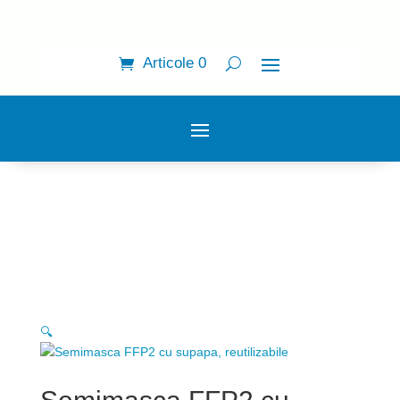
Articole 0
🔍