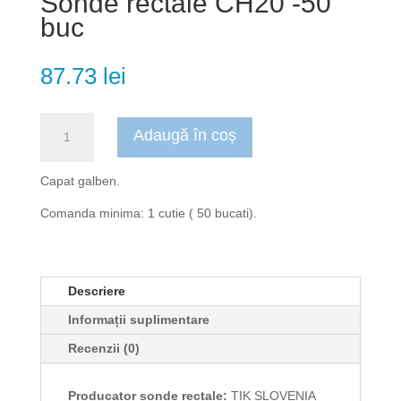
Sonde rectale CH20 -50
buc
87.73
lei
Cantitate
Adaugă în coș
Sonde
rectale
CH20
Capat galben.
-50
Comanda minima: 1 cutie ( 50 bucati).
buc
Descriere
Informații suplimentare
Recenzii (0)
Producator sonde rectale:
TIK SLOVENIA