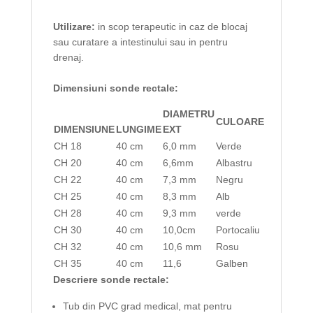
Utilizare:
in scop terapeutic in caz de blocaj
sau curatare a intestinului sau in pentru
drenaj.
Dimensiuni sonde rectale:
DIAMETRU
CULOARE
DIMENSIUNE
LUNGIME
EXT
CH 18
40 cm
6,0 mm
Verde
CH 20
40 cm
6,6mm
Albastru
CH 22
40 cm
7,3 mm
Negru
CH 25
40 cm
8,3 mm
Alb
CH 28
40 cm
9,3 mm
verde
CH 30
40 cm
10,0cm
Portocaliu
CH 32
40 cm
10,6 mm
Rosu
CH 35
40 cm
11,6
Galben
Descriere sonde rectale:
Tub din PVC grad medical, mat pentru