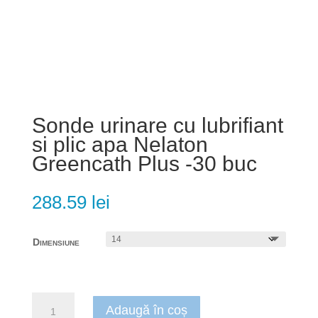
Sonde urinare cu lubrifiant
si plic apa Nelaton
Greencath Plus -30 buc
288.59
lei
Dimensiune
Cantitate
Adaugă în coș
Sonde