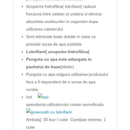
Acoperire hidrofilica( lubrifiant) reduce
frecarea intre cateter si uretera si elimina
absorbtia reziduurilor in organism dupa
utilizarea cateterului
Sunt eliminate toate dubiile in ceea ce
priveste sursa de apa potabila
Lubrifiant
(
acoperire
hidrofilica
)
Punguta
cu
apa
este
adaugata
in
pachetul
de
baza
(blister)
Punguta cu apa asigura utilizarea produsului
fara a fi dependent de o sursa de apa
curata.
Ind
ependenta utilizatorului creste semnificativ
Ambalaj: 30 buc / cutie Cantitate minima: 1
cutie