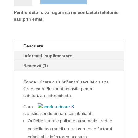
urinare
cu
Pentru detalii, va rugam sa ne contactati telefonic
lubrifiant
sau prin email.
si
plic
apa
Descriere
Nelaton
Greencath
Informații suplimentare
Plus
Recenzii (1)
-30
buc
Sonde urinare cu lubrifiant si saculet cu apa
Greencath Plus sunt potrivite pentru
cateterizare intermitenta.
Cara
cteristici sonde urinare cu lubrifiant:
Orificiile laterale polisate atraumatic , reduc
posibilitatea ranirii uretrei care este factorul
principal in infectarea acesteia