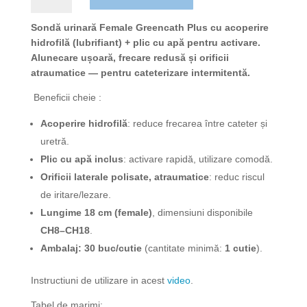
urinare
cu
Sondă urinară Female Greencath Plus cu acoperire
lubrifiant
hidrofilă (lubrifiant) + plic cu apă pentru activare.
si
Alunecare ușoară, frecare redusă și orificii
plic
atraumatice — pentru cateterizare intermitentă.
apa
Beneficii cheie :
Female
Greencath
Acoperire hidrofilă
: reduce frecarea între cateter și
Plus
uretră.
-
Plic cu apă inclus
: activare rapidă, utilizare comodă.
30
Orificii laterale polisate, atraumatice
: reduc riscul
buc
de iritare/lezare.
Lungime 18 cm (female)
, dimensiuni disponibile
CH8–CH18
.
Ambalaj: 30 buc/cutie
(cantitate minimă:
1 cutie
).
Instructiuni de utilizare in acest
video
.
Tabel de marimi: