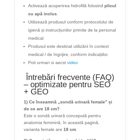
Activează acoperirea hidrofilă folosind
plicul
cu apă inclus
.
Utilizează produsul conform protocolului de
igienă și instrucțiunilor primite de la personal
medical.
Produsul este destinat utilizării în context
medical / de îngrijire, conform indicațiilor.
Poti urmari si aecst
video
Întrebări frecvente (FAQ)
– optimizate pentru SEO
+ GEO
1) Ce înseamnă „sondă urinară female” și
de ce are 18 cm?
Este o sondă urinară concepută pentru
anatomia feminină; în această pagină,
varianta female are
18 cm
.