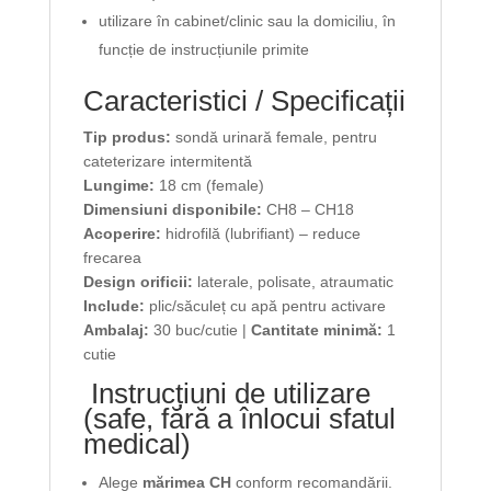
utilizare în cabinet/clinic sau la domiciliu, în
funcție de instrucțiunile primite
Caracteristici / Specificații
Tip produs:
sondă urinară female, pentru
cateterizare intermitentă
Lungime:
18 cm (female)
Dimensiuni disponibile:
CH8 – CH18
Acoperire:
hidrofilă (lubrifiant) – reduce
frecarea
Design orificii:
laterale, polisate, atraumatic
Include:
plic/săculeț cu apă pentru activare
Ambalaj:
30 buc/cutie |
Cantitate minimă:
1
cutie
Instrucțiuni de utilizare
(safe, fără a înlocui sfatul
medical)
Alege
mărimea CH
conform recomandării.