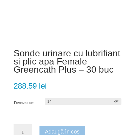
Sonde urinare cu lubrifiant
si plic apa Female
Greencath Plus – 30 buc
288.59
lei
Dimensiune
Cantitate
Adaugă în coș
Sonde