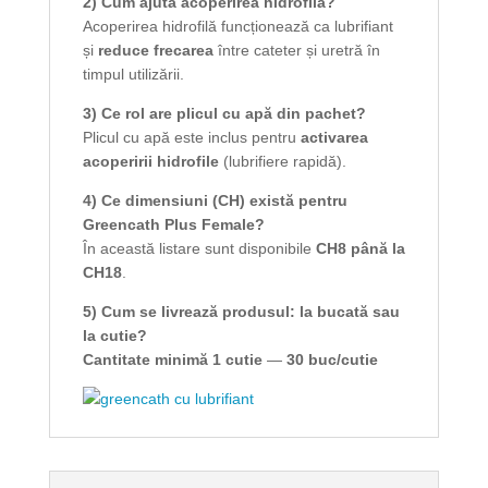
2) Cum ajută acoperirea hidrofilă?
Acoperirea hidrofilă funcționează ca lubrifiant
și
reduce frecarea
între cateter și uretră în
timpul utilizării.
3) Ce rol are plicul cu apă din pachet?
Plicul cu apă este inclus pentru
activarea
acoperirii hidrofile
(lubrifiere rapidă).
4) Ce dimensiuni (CH) există pentru
Greencath Plus Female?
În această listare sunt disponibile
CH8 până la
CH18
.
5) Cum se livrează produsul: la bucată sau
la cutie?
Cantitate minimă 1 cutie
—
30 buc/cutie