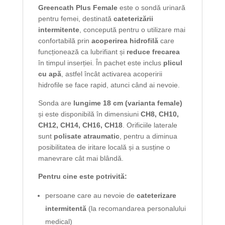
Greencath Plus Female
este o sondă urinară
pentru femei, destinată
cateterizării
intermitente
, concepută pentru o utilizare mai
confortabilă prin
acoperirea hidrofilă
care
funcționează ca lubrifiant și
reduce frecarea
în timpul inserției. În pachet este inclus
plicul
cu apă
, astfel încât activarea acoperirii
hidrofile se face rapid, atunci când ai nevoie.
Sonda are
lungime 18 cm (varianta female)
și este disponibilă în dimensiuni
CH8, CH10,
CH12, CH14, CH16, CH18
. Orificiile laterale
sunt
polisate atraumatic
, pentru a diminua
posibilitatea de iritare locală și a susține o
manevrare cât mai blândă.
Pentru cine este potrivită:
persoane care au nevoie de
cateterizare
intermitentă
(la recomandarea personalului
medical)