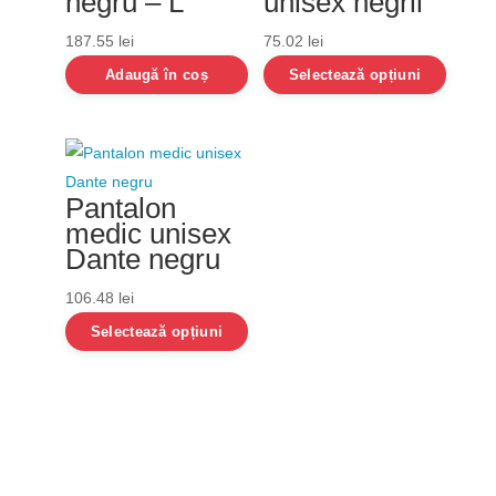
negru – L
unisex negrii
187.55
lei
75.02
lei
Adaugă în coș
Selectează opțiuni
Pantalon
medic unisex
Dante negru
106.48
lei
Selectează opțiuni