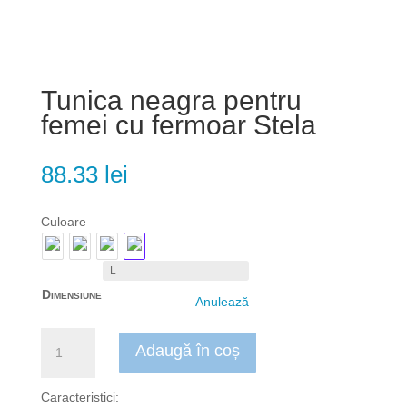
Tunica neagra pentru
femei cu fermoar Stela
88.33
lei
Culoare
Dimensiune
Anulează
Cantitate
Adaugă în coș
Tunica
neagra
pentru
Caracteristici: