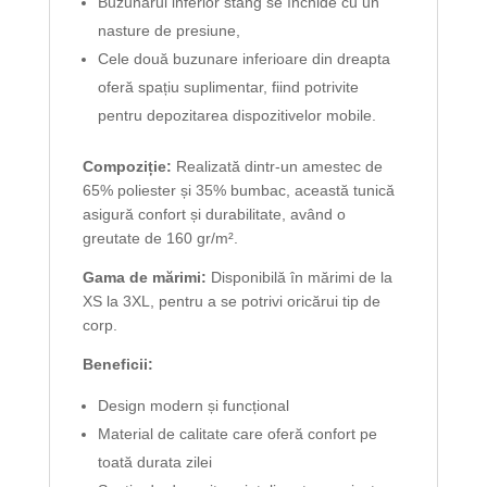
Buzunarul inferior stâng se închide cu un
nasture de presiune,
Cele două buzunare inferioare din dreapta
oferă spațiu suplimentar, fiind potrivite
pentru depozitarea dispozitivelor mobile.
Compoziție:
Realizată dintr-un amestec de
65% poliester și 35% bumbac, această tunică
asigură confort și durabilitate, având o
greutate de 160 gr/m².
Gama de mărimi:
Disponibilă în mărimi de la
XS la 3XL, pentru a se potrivi oricărui tip de
corp.
Beneficii:
Design modern și funcțional
Material de calitate care oferă confort pe
toată durata zilei