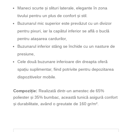
femei
Maneci scurte și slituri laterale, elegante în zona
cu
tivului pentru un plus de confort și stil.
fermoar
Stela
Buzunarul mic superior este prevăzut cu un divizor
pentru pixuri, iar la capătul inferior se află o buclă
pentru atașarea cardurilor,
Buzunarul inferior stâng se închide cu un nasture de
presiune,
Cele două buzunare inferioare din dreapta oferă
spațiu suplimentar, fiind potrivite pentru depozitarea
dispozitivelor mobile.
Compoziție:
Realizată dintr-un amestec de 65%
poliester și 35% bumbac, această tunică asigură confort
și durabilitate, având o greutate de 160 gr/m².