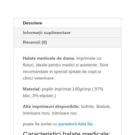
de
dama
Carina
Descriere
imprimate
fluturi
Informații suplimentare
Recenzii (0)
Halate medicale de dama
, imprimate cu
fluturi, ideale pentru medici si asistente. Sunt
recomandate in special spitale de copii si
clinici veterinare.
Material:
poplin imprimat 140gr/mp ( 97%
bbc, 3% elastan )
Alte imprimeuri disponibile:
bufnite, libelule,
inimioare mov, inimioare roz.
poate fia sortat cu
pantalonii Aida lila
Caracteristici halate medicale: