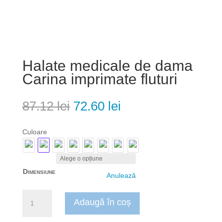
Halate medicale de dama
Carina imprimate fluturi
Prețul
Prețul
87.12
lei
72.60
lei
inițial
curent
a
este:
Culoare
fost:
72.60 lei.
87.12 lei.
Dimensiune
Anulează
Cantitate
Adaugă în coș
Halate
medicale