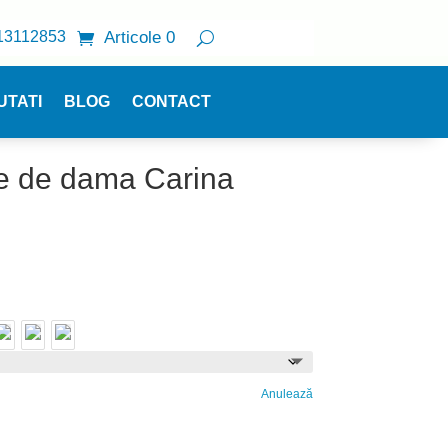
13112853
Articole 0
UTATI
BLOG
CONTACT
e de dama Carina
Prețul
curent
este:
76.23 lei.
Anulează