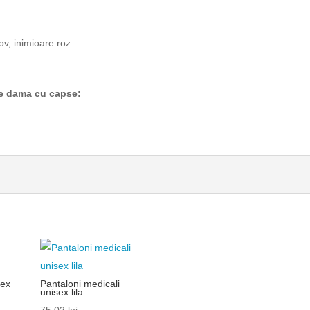
ov, inimioare roz
de dama cu capse:
sex
Pantaloni medicali
unisex lila
75.02
lei