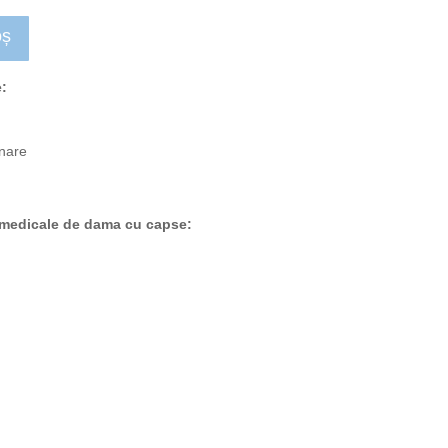
oș
e:
unare
 medicale de dama cu capse: