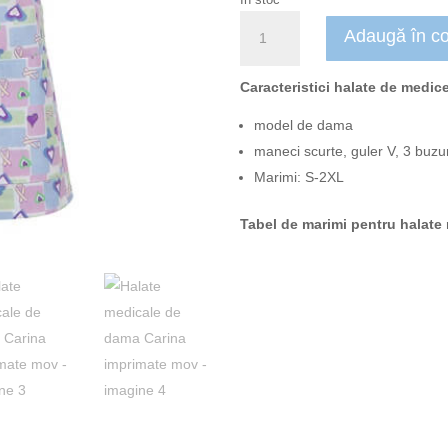
Cantitate
Adaugă în c
Halate
medicale
de
Caracteristici halate de medic
dama
model de dama
Carina
maneci scurte, guler V, 3 buz
imprimate
mov
Marimi: S-2XL
Tabel de marimi pentru halate