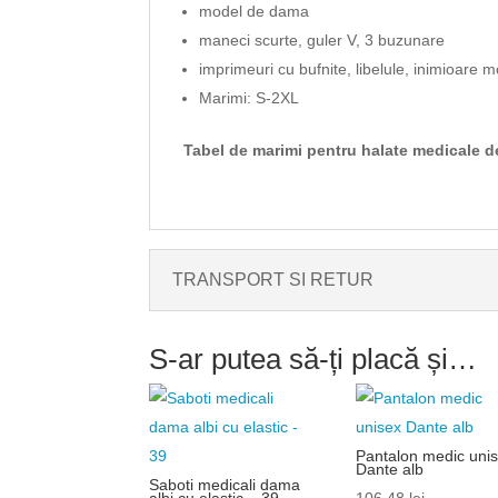
model de dama
maneci scurte, guler V, 3 buzunare
imprimeuri cu bufnite, libelule, inimioare m
Marimi: S-2XL
Tabel de marimi pentru halate medicale 
TRANSPORT SI RETUR
S-ar putea să-ți placă și…
Pantalon medic uni
Dante alb
Saboti medicali dama
albi cu elastic – 39
106.48
lei