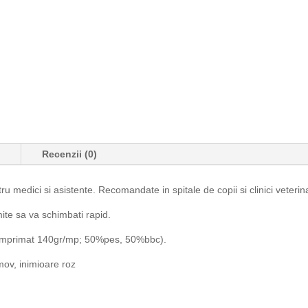
e
Recenzii (0)
 medici si asistente. Recomandate in spitale de copii si clinici veterin
ite sa va schimbati rapid.
imprimat 140gr/mp; 50%pes, 50%bbc).
 mov, inimioare roz