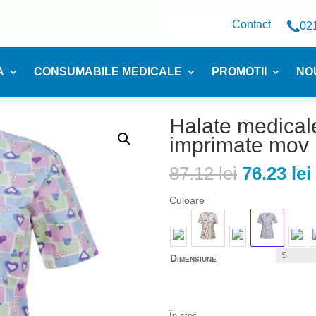
Contact
02
A
CONSUMABILE MEDICALE
PROMOTII
NO
Halate medical
imprimate mov
Prețul
87.12
lei
76.23
lei
inițial
a
Culoare
fost:
87.12 lei.
Dimensiune
În stoc